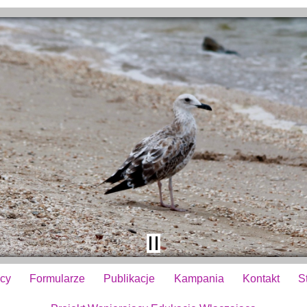
cy
Formularze
Publikacje
Kampania
Kontakt
S