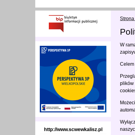
Strona
Pol
W rama
zapisy
Celem 
Przegl
plików
cookie
Możeci
automa
Wyłącz
naszyc
http://www.scwewkalisz.pl