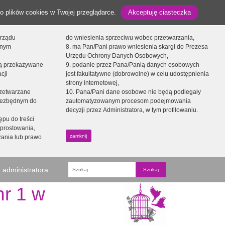
o plików cookies w Twojej przeglądarce.
Akceptuję ciasteczka
orządu
do wniesienia sprzeciwu wobec przetwarzania,
onym
8. ma Pan/Pani prawo wniesienia skargi do Prezesa
Urzędu Ochrony Danych Osobowych,
dą przekazywane
9. podanie przez Pana/Panią danych osobowych
cji
jest fakultatywne (dobrowolne) w celu udostępnienia
strony internetowej,
zetwarzane
10. Pana/Pani dane osobowe nie będą podlegały
niezbędnym do
zautomatyzowanym procesom podejmowania
decyzji przez Administratora, w tym profilowaniu.
ępu do treści
prostowania,
zamknij
zania lub prawo
 administratora
Fraza
r 1 w