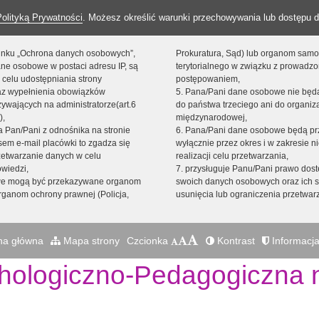
Polityką Prywatności
. Możesz określić warunki przechowywania lub dostępu d
 linku „Ochrona danych osobowych”,
Prokuratura, Sąd) lub organom sam
ne osobowe w postaci adresu IP, są
terytorialnego w związku z prowadz
 celu udostępniania strony
postępowaniem,
raz wypełnienia obowiązków
5. Pana/Pani dane osobowe nie bę
ywających na administratorze(art.6
do państwa trzeciego ani do organiza
),
międzynarodowej,
sta Pan/Pani z odnośnika na stronie
6. Pana/Pani dane osobowe będą pr
em e-mail placówki to zgadza się
wyłącznie przez okres i w zakresie 
zetwarzanie danych w celu
realizacji celu przetwarzania,
owiedzi,
7. przysługuje Panu/Pani prawo dost
we mogą być przekazywane organom
swoich danych osobowych oraz ich s
ganom ochrony prawnej (Policja,
usunięcia lub ograniczenia przetwar
na główna
Mapa strony
Czcionka
Kontrast
Informacja
hologiczno-Pedagogiczna n