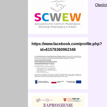
Otwórz
https://www.facebook.com/profile.php?
id=61576360962346