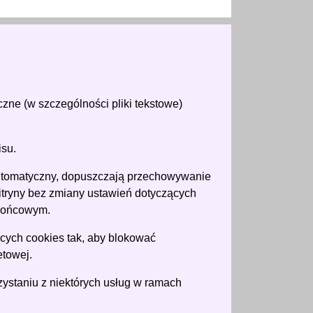
czne (w szczególności pliki tekstowe)
isu.
 automatyczny, dopuszczają przechowywanie
itryny bez zmiany ustawień dotyczących
 końcowym.
ych cookies tak, aby blokować
etowej.
staniu z niektórych usług w ramach