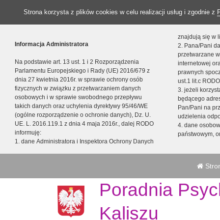
Strona korzysta z plików cookies w celu realizacji usług i zgodnie z
znajdują się w
Informacja Administratora
2. Pana/Pani da
przetwarzane w
Na podstawie art. 13 ust. 1 i 2 Rozporządzenia
internetowej o
Parlamentu Europejskiego i Rady (UE) 2016/679 z
prawnych spocz
dnia 27 kwietnia 2016r. w sprawie ochrony osób
ust.1 lit.c RODO
fizycznych w związku z przetwarzaniem danych
3. jeżeli korzy
osobowych i w sprawie swobodnego przepływu
będącego adres
takich danych oraz uchylenia dyrektywy 95/46/WE
Pan/Pani na pr
(ogólne rozporządzenie o ochronie danych), Dz. U.
udzielenia odp
UE. L. 2016.119.1 z dnia 4 maja 2016r., dalej RODO
4. dane osobo
informuję:
państwowym, or
1. dane Administratora i Inspektora Ochrony Danych
Stro
Poradnia Psyc
Kaliszu